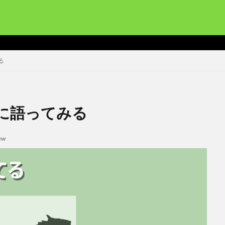
馬みて、自
る
に語ってみる
ew